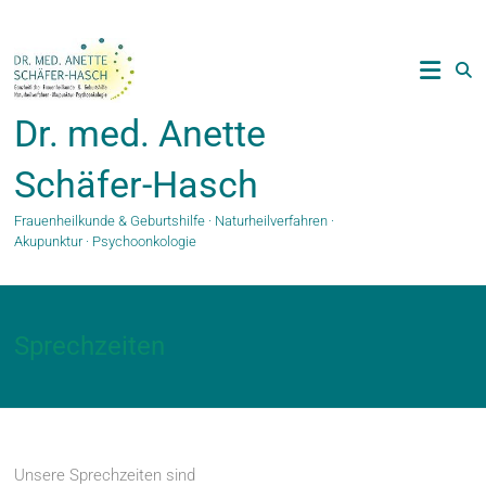
Zum
Inhalt
springen
Dr. med. Anette
Schäfer-Hasch
Frauenheilkunde & Geburtshilfe · Naturheilverfahren ·
Akupunktur · Psychoonkologie
Sprechzeiten
Unsere Sprechzeiten sind