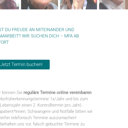
ST DU FREUDE AN MITEINANDER UND
AMARBEIT? WIR SUCHEN DICH – MFA AB
FORT
Jetzt Termin buchen!
r können Sie
reguläre Termine online vereinbaren
ebsfrüherkennungstermine 1x/Jahr und bis zum
 Lebensjahr einen 2. Kontrolltermin pro Jahr) .
patient*innen, Schwangere und Notfälle bitten wir
terhin telefonisch Termine auszumachen!
 behalten uns vor, falsch gebuchte Termine zu