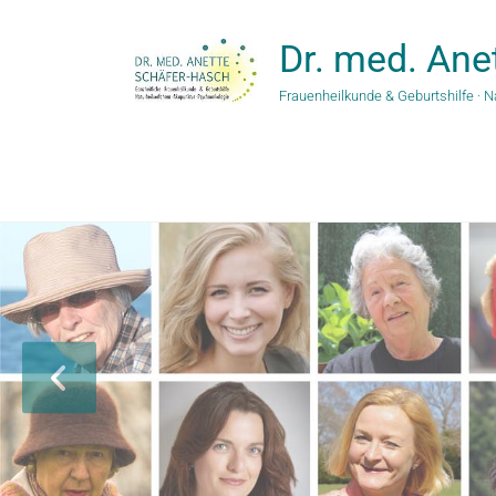
Zum
Inhalt
Dr. med. Ane
springen
Frauenheilkunde & Geburtshilfe · N