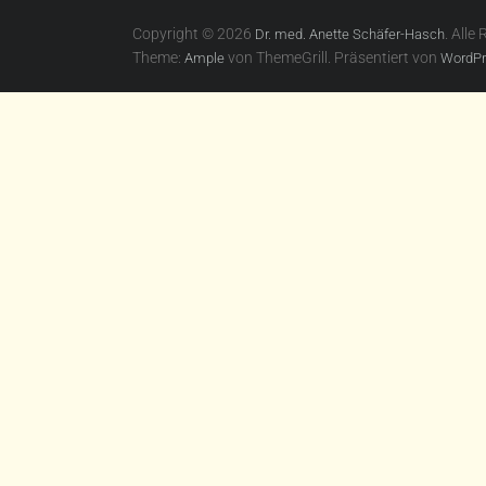
Copyright © 2026
. Alle
Dr. med. Anette Schäfer-Hasch
Theme:
von ThemeGrill. Präsentiert von
Ample
WordPr