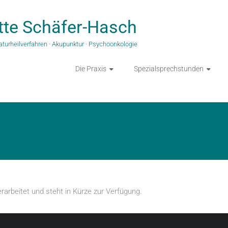
tte Schäfer-Hasch
aturheilverfahren · Akupunktur · Psychoonkologie
Die Praxis
Spezialsprechstunden
berarbeitet und steht in Kürze zur Verfügung.